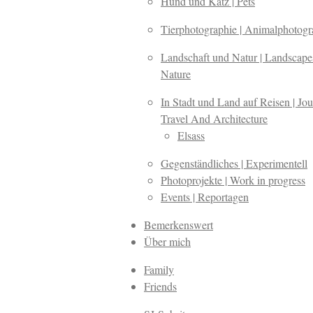
Hund und Katz | Pets
Tierphotographie | Animalphotog
Landschaft und Natur | Landscap
Nature
In Stadt und Land auf Reisen | Jou
Travel And Architecture
Elsass
Gegenständliches | Experimentell
Photoprojekte | Work in progress
Events | Reportagen
Bemerkenswert
Über mich
Family
Friends