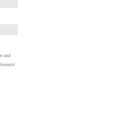
en und
formiert