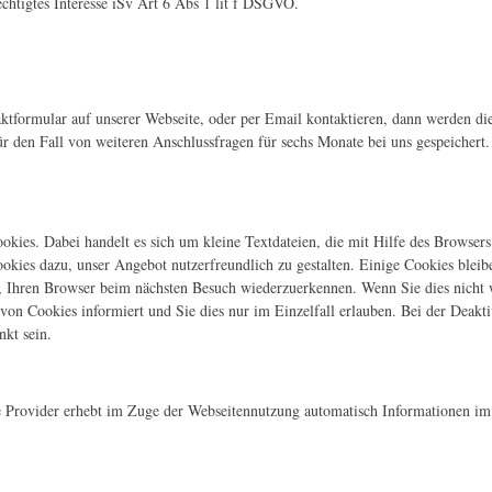
rechtigtes Interesse iSv Art 6 Abs 1 lit f DSGVO.
ktformular auf unserer Webseite, oder per Email kontaktieren, dann werden di
r den Fall von weiteren Anschlussfragen für sechs Monate bei uns gespeichert. 
kies. Dabei handelt es sich um kleine Textdateien, die mit Hilfe des Browser
okies dazu, unser Angebot nutzerfreundlich zu gestalten. Einige Cookies bleib
ns, Ihren Browser beim nächsten Besuch wiederzuerkennen. Wenn Sie dies nicht
n von Cookies informiert und Sie dies nur im Einzelfall erlauben. Bei der Deak
nkt sein.
 Provider erhebt im Zuge der Webseitennutzung automatisch Informationen im