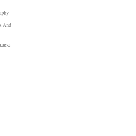
raphy
es And
rneys,