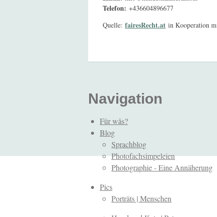
Telefon:
+436604896677
fairesRecht.at
Quelle:
in Kooperation m
Navigation
Für wås?
Blog
Sprachblog
Photofachsimpeleien
Photographie - Eine Annäherung
Pics
Porträts | Menschen