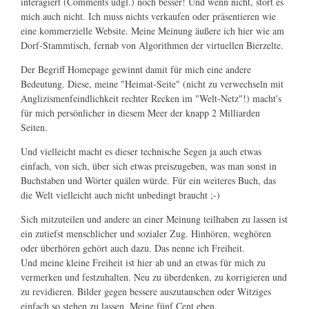
interagiert (Comments udgl.) noch besser! Und wenn nicht, stört es
mich auch nicht. Ich muss nichts verkaufen oder präsentieren wie
eine kommerzielle Website. Meine Meinung äußere ich hier wie am
Dorf-Stammtisch, fernab von Algorithmen der virtuellen Bierzelte.
Der Begriff Homepage gewinnt damit für mich eine andere
Bedeutung. Diese, meine "Heimat-Seite" (nicht zu verwechseln mit
Anglizismenfeindlichkeit rechter Recken im "Welt-Netz"!) macht's
für mich persönlicher in diesem Meer der knapp 2 Milliarden
Seiten.
Und vielleicht macht es dieser technische Segen ja auch etwas
einfach, von sich, über sich etwas preiszugeben, was man sonst in
Buchstaben und Wörter quälen würde. Für ein weiteres Buch, das
die Welt vielleicht auch nicht unbedingt braucht ;-)
Sich mitzuteilen und andere an einer Meinung teilhaben zu lassen ist
ein zutiefst menschlicher und sozialer Zug. Hinhören, weghören
oder überhören gehört auch dazu. Das nenne ich Freiheit.
Und meine kleine Freiheit ist hier ab und an etwas für mich zu
vermerken und festzuhalten. Neu zu überdenken, zu korrigieren und
zu revidieren. Bilder gegen bessere auszutauschen oder Witziges
einfach so stehen zu lassen. Meine fünf Cent eben.