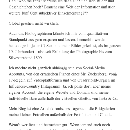
Und "who the f**k" schreibe ich dann auch und lade Bilder und
Geschichtchen hoch? Braucht eine Welt der Informationsinflation
weitere fünf Cent subjektiver Einzelmeinung???
Global gesehen nicht wirklich.
Auch das Photographieren könnte ich mir vom quantitativen
Standpunkt aus gern ersparen und lassen. Immerhin werden
heutzutage in jeder (!) Sekunde mehr Bilder geknipst, als im ganzen
19. Jahrhundert - also seit Erfindung der Photographie bis zum
Silvesterabend 1899.
Ich möchte nicht gänzlich abhängig sein von Social-Media
Accounts, von den erratischen Plänen eines Mr. Zuckerberg, von§
17-Regeln auf Videoplattformen und von Quadratbild-Orgien im
Influencer-Country Instagramm. Ja, ich poste dort, aber meine
eigener Account, die eigene Website und Domain sind meine
individuelle Base außerhalb der virtuellen Ghettos von Insta & Co.
Mein Blog ist eine Art elektronisches Tagebuch, die Bildgalerien
meine kleinen Fotoalben außerhalb der Festplatten und Clouds.
Wenn's wer liest und betrachtet: gut! Wenn jemand auch noch