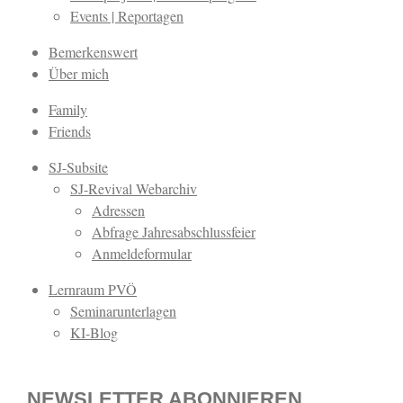
Events | Reportagen
Bemerkenswert
Über mich
Family
Friends
SJ-Subsite
SJ-Revival Webarchiv
Adressen
Abfrage Jahresabschlussfeier
Anmeldeformular
Lernraum PVÖ
Seminarunterlagen
KI-Blog
NEWSLETTER ABONNIEREN