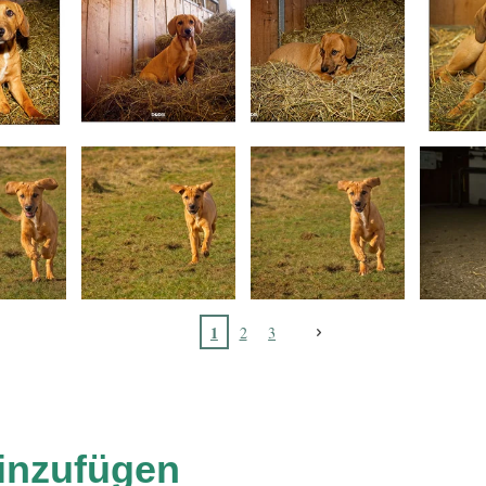
1
2
3
inzufügen