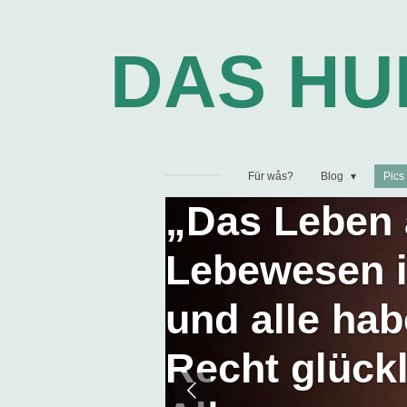
Zum
Hauptinhalt
DAS H
springen
Für wås?
Blog
Pics
„Das Leben 
Lebewesen i
und alle ha
Recht glückl