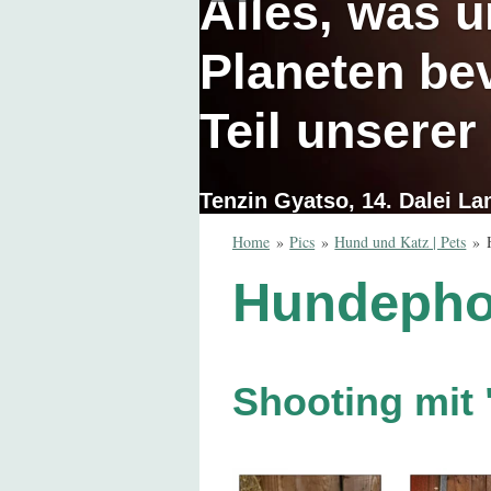
Alles, was 
Planeten bev
Teil unserer
Tenzin Gyatso, 14. Dalei L
Home
»
Pics
»
Hund und Katz | Pets
»
Hundephot
Shooting mit 