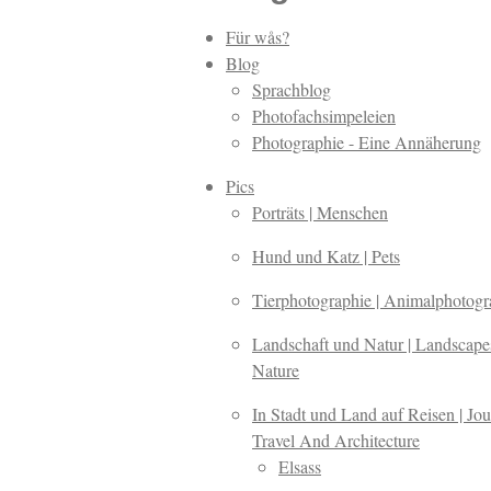
e
e
r
Für wås?
n
n
Blog
e
Sprachblog
Photofachsimpeleien
Photographie - Eine Annäherung
Pics
Porträts | Menschen
Hund und Katz | Pets
Tierphotographie | Animalphotog
Landschaft und Natur | Landscap
Nature
In Stadt und Land auf Reisen | Jou
Travel And Architecture
Elsass