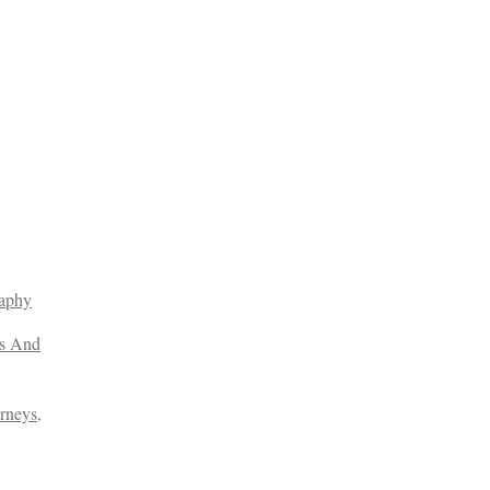
raphy
es And
rneys,