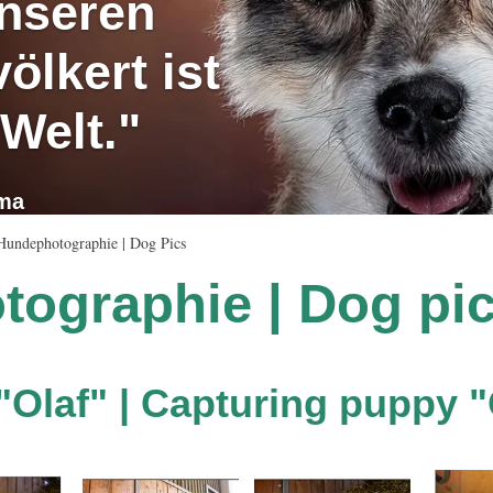
unseren
ölkert ist
 Welt."
ama
Hundephotographie | Dog Pics
ographie | Dog pi
"Olaf" | Capturing puppy "