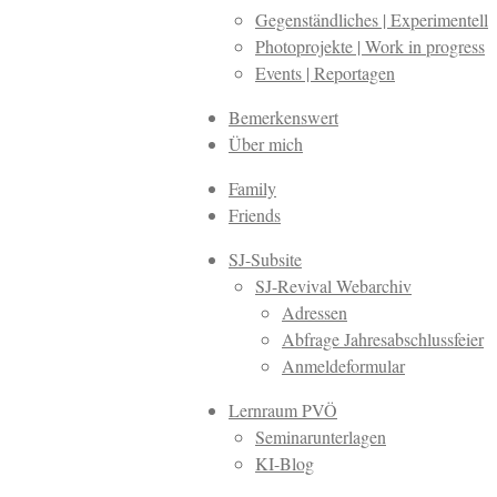
Gegenständliches | Experimentell
Photoprojekte | Work in progress
Events | Reportagen
Bemerkenswert
Über mich
Family
Friends
SJ-Subsite
SJ-Revival Webarchiv
Adressen
Abfrage Jahresabschlussfeier
Anmeldeformular
Lernraum PVÖ
Seminarunterlagen
KI-Blog