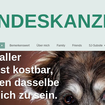
UNDESKANZ
Bemerkenswert
Über mich
Family
Friends
SJ-Subsite
aller
st kostbar,
ben dasselbe
ich zu sein.