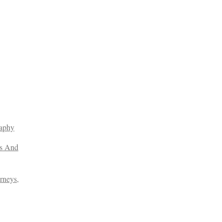
raphy
es And
rneys,