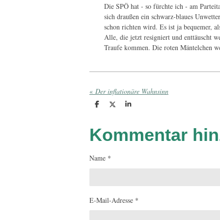
Die SPÖ hat - so fürchte ich - am Partei
sich draußen ein schwarz-blaues Unwetter a
schon richten wird. Es ist ja bequemer, a
Alle, die jetzt resigniert und enttäusch
Traufe kommen. Die roten Mäntelchen we
«
Der inflationäre Wahnsinn
T
T
T
e
e
e
i
i
i
l
l
l
Kommentar hin
e
e
e
n
n
n
Name *
E-Mail-Adresse *