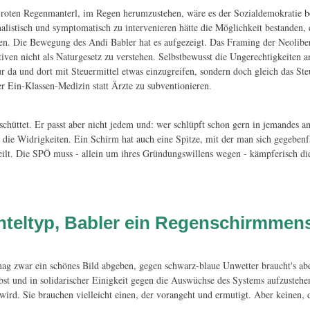
em roten Regenmanterl, im Regen herumzustehen, wäre es der Sozialdemokratie b
alistisch und symptomatisch zu intervenieren hätte die Möglichkeit bestanden, di
n. Die Bewegung des Andi Babler hat es aufgezeigt. Das Framing der Neolibera
ven nicht als Naturgesetz zu verstehen. Selbstbewusst die Ungerechtigkeiten a
ur da und dort mit Steuermittel etwas einzugreifen, sondern doch gleich das S
er Ein-Klassen-Medizin statt Ärzte zu subventionieren.
schüttet. Er passt aber nicht jedem und: wer schlüpft schon gern in jemandes
 die Widrigkeiten. Ein Schirm hat auch eine Spitze, mit der man sich gegebenf
rteilt. Die SPÖ muss - allein um ihres Gründungswillens wegen - kämpferisch di
anteltyp, Babler ein Regenschirmmen
mag zwar ein schönes Bild abgeben, gegen schwarz-blaue Unwetter braucht's abe
bst und in solidarischer Einigkeit gegen die Auswüchse des Systems aufzusteh
 wird. Sie brauchen vielleicht einen, der vorangeht und ermutigt. Aber keinen, d