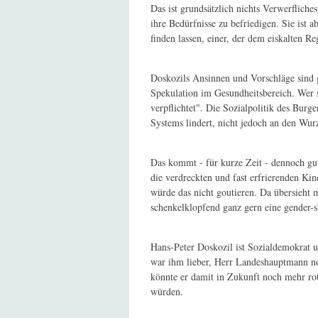
Das ist grundsätzlich nichts Verwerfliche
ihre Bedürfnisse zu befriedigen. Sie ist
finden lassen, einer, der dem eiskalten R
Doskozils Ansinnen und Vorschläge sind 
Spekulation im Gesundheitsbereich. Wer si
verpflichtet". Die Sozialpolitik des Burg
Systems lindert, nicht jedoch an den Wur
Das kommt - für kurze Zeit - dennoch gut a
die verdreckten und fast erfrierenden Ki
würde das nicht goutieren. Da übersieht 
schenkelklopfend ganz gern eine gender-s
Hans-Peter Doskozil ist Sozialdemokrat u
war ihm lieber, Herr Landeshauptmann noc
könnte er damit in Zukunft noch mehr rot
würden.