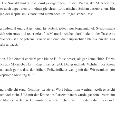
s. Die Sozialdemokratie ist einst ja angetreten, um den Vielen, der Mehrheit de
 aber auch angetreten, um einen gleichsam solidarischen Schirm auszubreiten. E
egen des Kapitalsmus trotzt und niemanden im Regen stehen lässt.
grundsozial und gut gemeint. Er verteilt jedoch nur Regenmäntel. Symptomatis
ch sein rotes und teuer erkauftes Manterl anziehen darf findet in der Tasche a
enländers ist eine paternalistische und eine, die hauptsächlich klein-klein di
zeln anpackt.
n. Und einmal ehrlich: jede kleine Hilfe ist besser, als gar keine Hilfe. Da ve
nder aus Moria eben kein Regenmanterl gibt. Die grantelnde Mehrheit der Kron
man auch gerne, dass der frühere Polizeioffizier wenig mit der Wirksamkeit v
keptische Meinung teilt.
nd vielleicht sogar Genosse. Letzteres Wort behagt ihm weniger, Kollege reich
h viel mehr. Und mit der Krone des Parteivorsitzes wurde gar sein - vermeint
e Manterl verteilen. Er würde es sich wünschen, weil ihm dann die,
die es sich